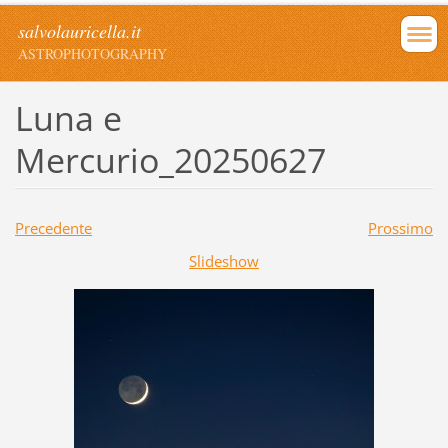
salvolauricella.it
ASTROPHOTOGRAPHY
Luna e
Mercurio_20250627
Precedente
Prossimo
Slideshow