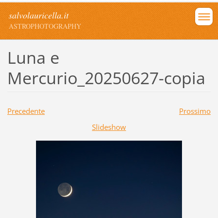
salvolauricella.it
ASTROPHOTOGRAPHY
Luna e
Mercurio_20250627-copia
Precedente
Prossimo
Slideshow