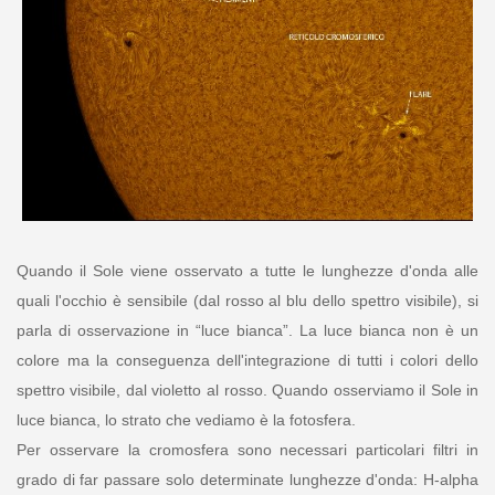
Quando il Sole viene osservato a tutte le lunghezze d'onda alle
quali l'occhio è sensibile (dal rosso al blu dello spettro visibile), si
parla di osservazione in “luce bianca”. La luce bianca non è un
colore ma la conseguenza dell'integrazione di tutti i colori dello
spettro visibile, dal violetto al rosso. Quando osserviamo il Sole in
luce bianca, lo strato che vediamo è la fotosfera.
Per osservare la cromosfera sono necessari particolari filtri in
grado di far passare solo determinate lunghezze d'onda: H-alpha