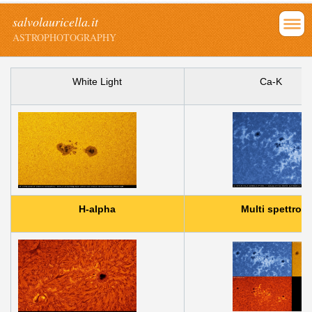
salvolauricella.it
ASTROPHOTOGRAPHY
White Light
Ca-K
H-alpha
Multi spettro