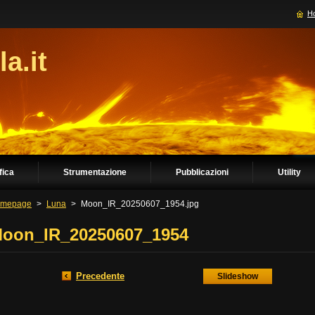
H
la.it
fica
Strumentazione
Pubblicazioni
Utility
mepage
>
Luna
>
Moon_IR_20250607_1954.jpg
oon_IR_20250607_1954
Precedente
Slideshow