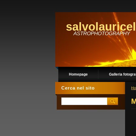
salvolauricel
ASTROPHOTOGRAPHY
Homepage
Galleria fotogra
Cerca nel sito
Ho
M