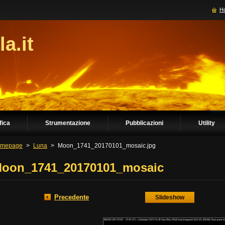
H
la.it
fica
Strumentazione
Pubblicazioni
Utility
mepage
>
Luna
>
Moon_1741_20170101_mosaic.jpg
oon_1741_20170101_mosaic
Precedente
Slideshow