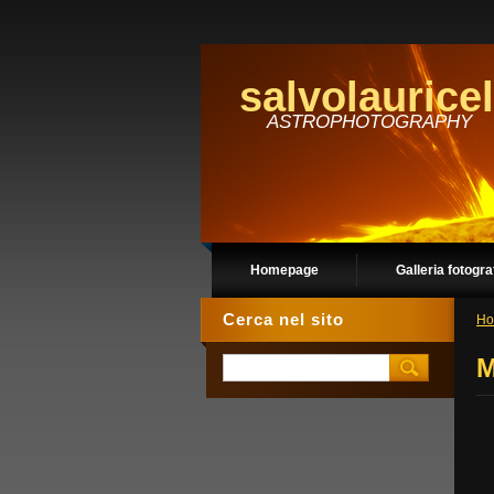
salvolauricel
ASTROPHOTOGRAPHY
Homepage
Galleria fotogra
Cerca nel sito
Ho
M