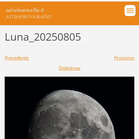
salvolauricella.it
ASTROPHOTOGRAPHY
Luna_20250805
Precedente
Prossimo
Slideshow