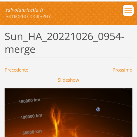
salvolauricella.it
ASTROPHOTOGRAPHY
Sun_HA_20221026_0954-
merge
Precedente
Prossimo
Slideshow