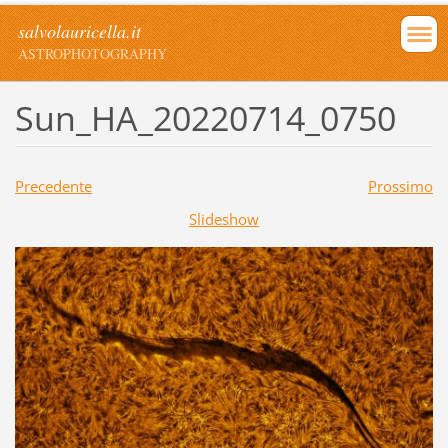
salvolauricella.it
ASTROPHOTOGRAPHY
Sun_HA_20220714_0750
Precedente
Prossimo
Slideshow