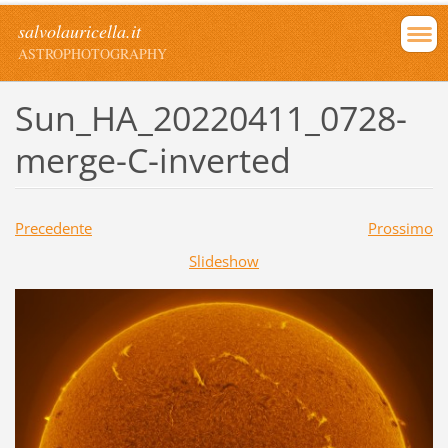
salvolauricella.it
ASTROPHOTOGRAPHY
Sun_HA_20220411_0728-
merge-C-inverted
Precedente
Prossimo
Slideshow