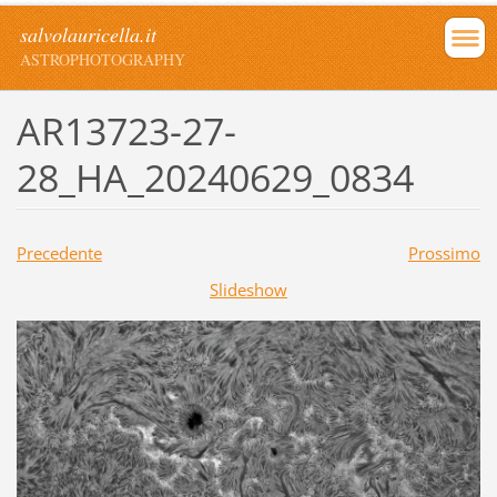
salvolauricella.it
ASTROPHOTOGRAPHY
AR13723-27-
28_HA_20240629_0834
Precedente
Prossimo
Slideshow