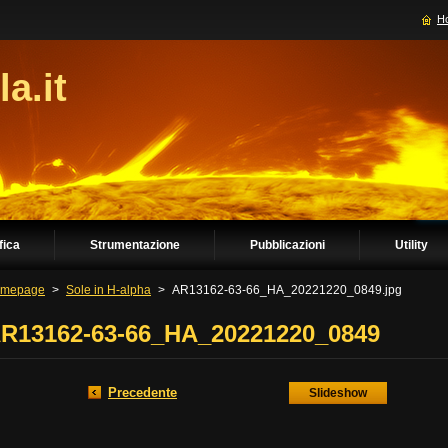
H
la.it
fica
Strumentazione
Pubblicazioni
Utility
mepage
>
Sole in H-alpha
>
AR13162-63-66_HA_20221220_0849.jpg
R13162-63-66_HA_20221220_0849
Precedente
Slideshow