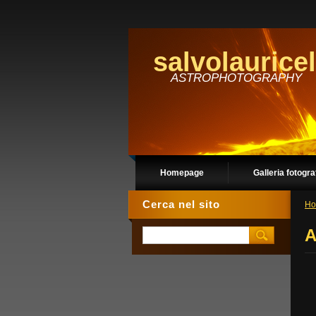
salvolauricel
ASTROPHOTOGRAPHY
Homepage
Galleria fotogra
Cerca nel sito
Ho
A