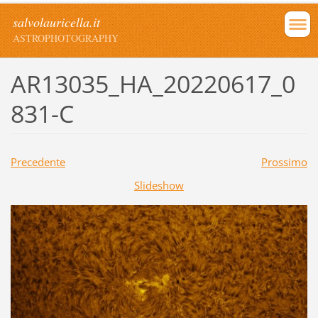
salvolauricella.it
ASTROPHOTOGRAPHY
AR13035_HA_20220617_0
831-C
Precedente
Prossimo
Slideshow