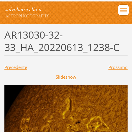
salvolauricella.it
ASTROPHOTOGRAPHY
AR13030-32-
33_HA_20220613_1238-C
Precedente
Prossimo
Slideshow