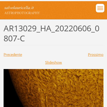
salvolauricella.it
ASTROPHOTOGRAPHY
AR13029_HA_20220606_0
807-C
Precedente
Prossimo
Slideshow