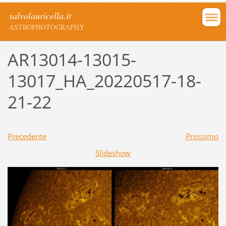
salvolauricella.it
ASTROPHOTOGRAPHY
AR13014-13015-
13017_HA_20220517-18-
21-22
Precedente
Prossimo
Slideshow