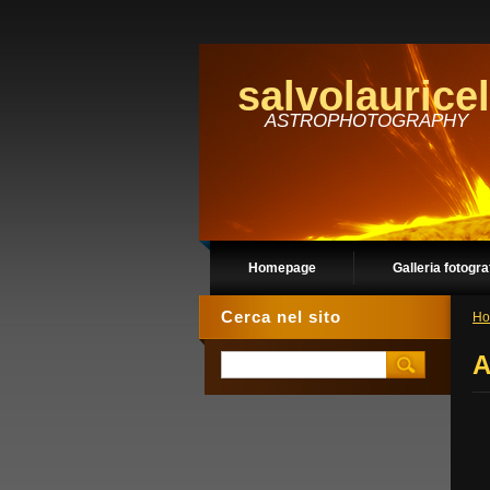
salvolauricel
ASTROPHOTOGRAPHY
Homepage
Galleria fotogra
Cerca nel sito
Ho
A