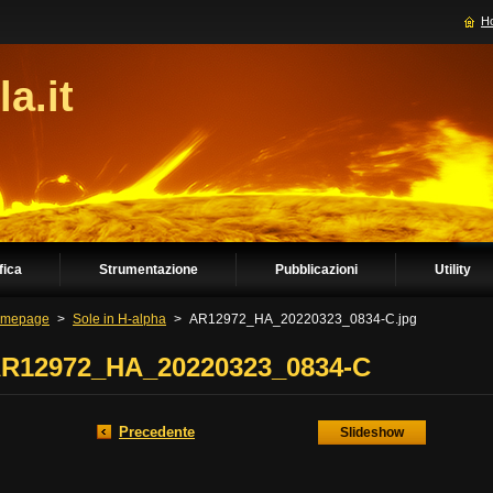
H
la.it
fica
Strumentazione
Pubblicazioni
Utility
mepage
>
Sole in H-alpha
>
AR12972_HA_20220323_0834-C.jpg
R12972_HA_20220323_0834-C
Precedente
Slideshow