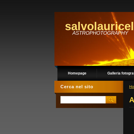
salvolauricel
ASTROPHOTOGRAPHY
Homepage
Galleria fotogra
Cerca nel sito
Ho
A