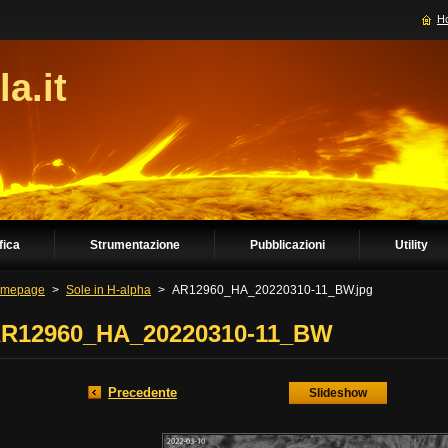
H
la.it
fica
Strumentazione
Pubblicazioni
Utility
mepage
>
Sole in H-alpha
>
AR12960_HA_20220310-11_BW.jpg
R12960_HA_20220310-11_BW
Precedente
Slideshow