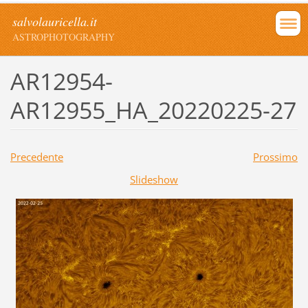
salvolauricella.it
ASTROPHOTOGRAPHY
AR12954-
AR12955_HA_20220225-27
Precedente
Prossimo
Slideshow