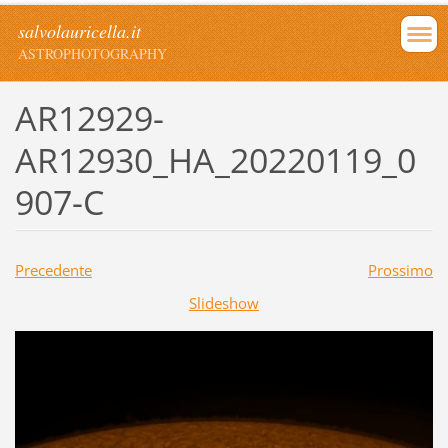
salvolauricella.it
ASTROPHOTOGRAPHY
AR12929-
AR12930_HA_20220119_0
907-C
Precedente
Prossimo
Slideshow