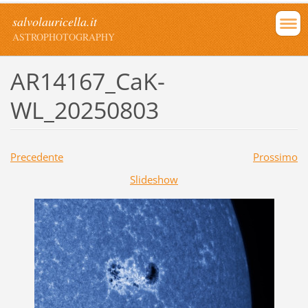
salvolauricella.it
ASTROPHOTOGRAPHY
AR14167_CaK-
WL_20250803
Precedente
Prossimo
Slideshow