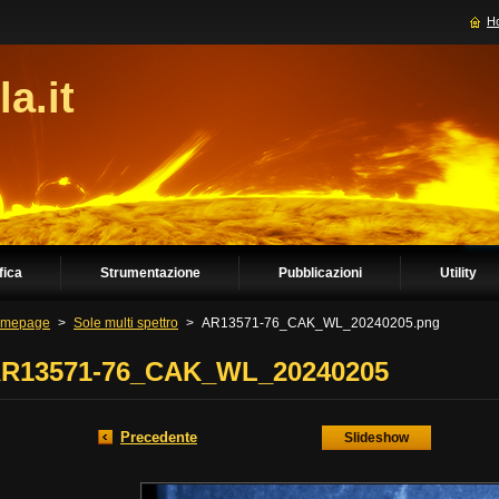
H
la.it
fica
Strumentazione
Pubblicazioni
Utility
mepage
>
Sole multi spettro
>
AR13571-76_CAK_WL_20240205.png
R13571-76_CAK_WL_20240205
Precedente
Slideshow