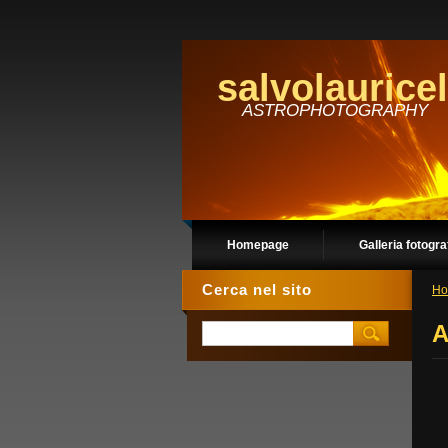
salvolauricel
ASTROPHOTOGRAPHY
Homepage
Galleria fotogra
Cerca nel sito
Ho
A