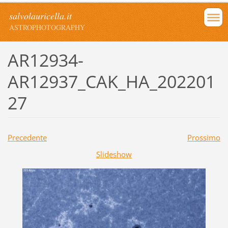
salvolauricella.it
ASTROPHOTOGRAPHY
AR12934-
AR12937_CAK_HA_202201
27
Precedente
Prossimo
Slideshow