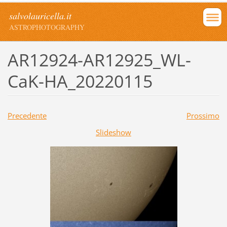
salvolauricella.it
ASTROPHOTOGRAPHY
AR12924-AR12925_WL-
CaK-HA_20220115
Precedente
Prossimo
Slideshow