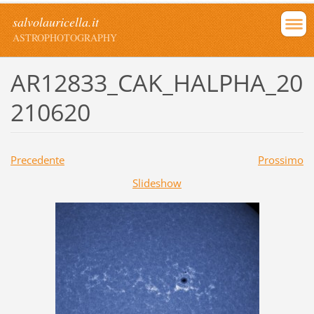
salvolauricella.it
ASTROPHOTOGRAPHY
AR12833_CAK_HALPHA_20
210620
Precedente
Prossimo
Slideshow