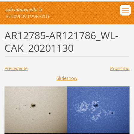
salvolauricella.it
ASTROPHOTOGRAPHY
AR12785-AR121786_WL-
CAK_20201130
Precedente
Prossimo
Slideshow