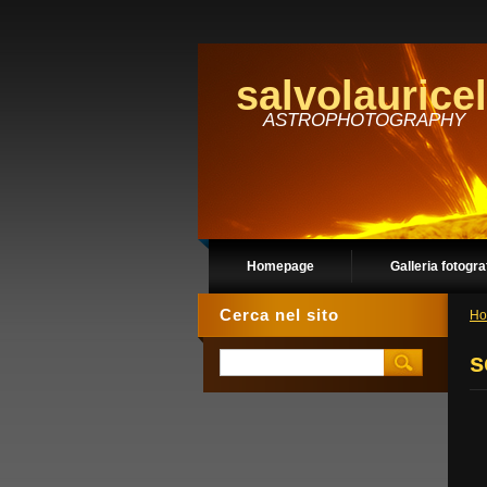
salvolauricel
ASTROPHOTOGRAPHY
Homepage
Galleria fotogra
Cerca nel sito
Ho
s