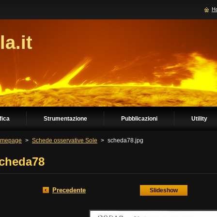
H
la.it
fica
Strumentazione
Pubblicazioni
Utility
mepage
>
Schede osservative Sole
>
scheda78.jpg
cheda78
Precedente
Slideshow