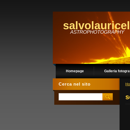
salvolauricel
ASTROPHOTOGRAPHY
Homepage
Galleria fotogra
Cerca nel sito
Ho
s