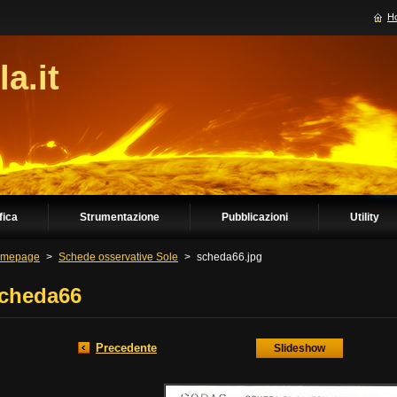
H
la.it
fica
Strumentazione
Pubblicazioni
Utility
mepage
>
Schede osservative Sole
>
scheda66.jpg
cheda66
Precedente
Slideshow