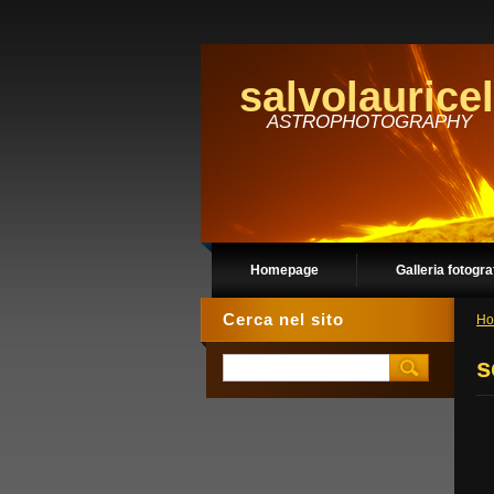
salvolauricel
ASTROPHOTOGRAPHY
Homepage
Galleria fotogra
Cerca nel sito
Ho
s