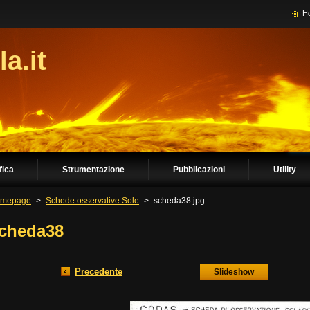
H
la.it
fica
Strumentazione
Pubblicazioni
Utility
mepage
>
Schede osservative Sole
>
scheda38.jpg
cheda38
Precedente
Slideshow