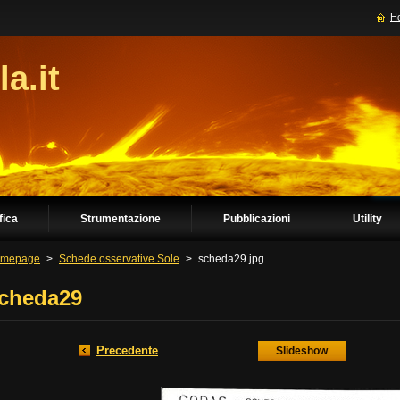
H
la.it
fica
Strumentazione
Pubblicazioni
Utility
mepage
>
Schede osservative Sole
>
scheda29.jpg
cheda29
Precedente
Slideshow