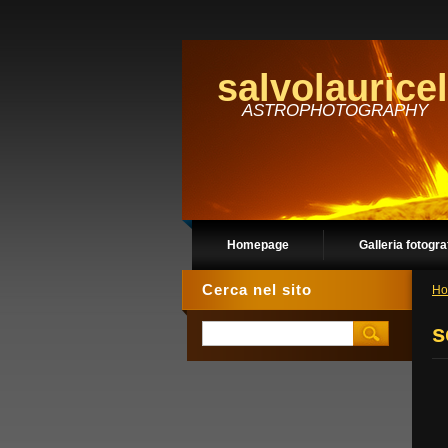
salvolauricel
ASTROPHOTOGRAPHY
Homepage
Galleria fotogra
Cerca nel sito
Ho
s