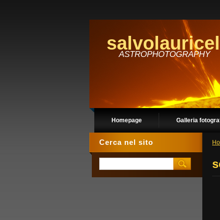
salvolauricel
ASTROPHOTOGRAPHY
Homepage
Galleria fotogra
Cerca nel sito
Ho
s