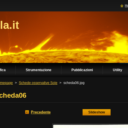
H
la.it
fica
Strumentazione
Pubblicazioni
Utility
mepage
>
Schede osservative Sole
>
scheda06.jpg
cheda06
Precedente
Slideshow