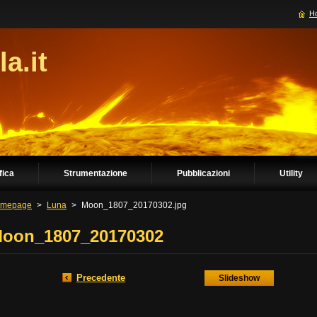
H
la.it
fica
Strumentazione
Pubblicazioni
Utility
mepage
>
Luna
>
Moon_1807_20170302.jpg
oon_1807_20170302
Precedente
Slideshow