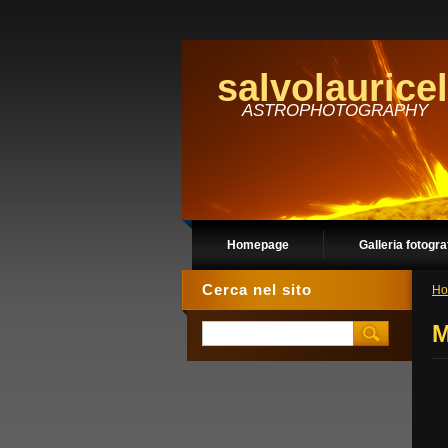
salvolauricel
ASTROPHOTOGRAPHY
Homepage
Galleria fotogra
Cerca nel sito
Ho
M