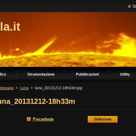
H
la.it
fica
Strumentazione
Pubblicazioni
Utility
mepage
>
Luna
>
luna_20131212-18h33m.jpg
una_20131212-18h33m
Precedente
Slideshow