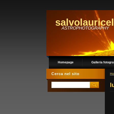
salvolauricel
ASTROPHOTOGRAPHY
Homepage
Galleria fotogra
Cerca nel sito
Ho
l