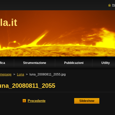
H
la.it
fica
Strumentazione
Pubblicazioni
Utility
mepage
>
Luna
>
luna_20080811_2055.jpg
una_20080811_2055
Precedente
Slideshow