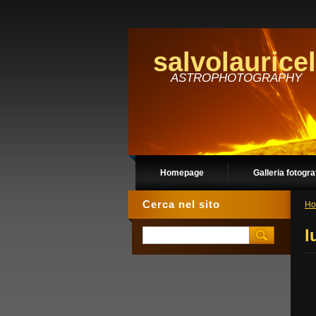
salvolauricel
ASTROPHOTOGRAPHY
Homepage
Galleria fotogra
Cerca nel sito
Ho
l