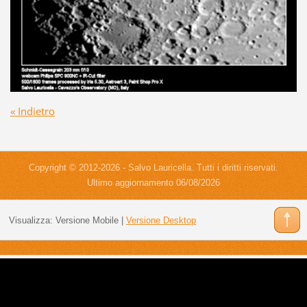
« Indietro
Copyright © 2012-2026 - Salvo Lauricella. Tutti i diritti riservati.
Ultimo aggiornamento 06/08/2026
Visualizza:
Versione Mobile
|
Versione Desktop