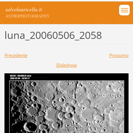
salvolauricella.it
ASTROPHOTOGRAPHY
luna_20060506_2058
Precedente
Prossimo
Slideshow