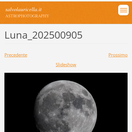
salvolauricella.it
ASTROPHOTOGRAPHY
Luna_202500905
Precedente
Prossimo
Slideshow