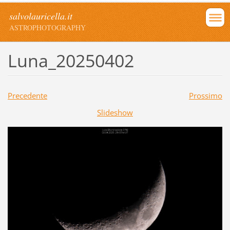
salvolauricella.it
ASTROPHOTOGRAPHY
Luna_20250402
Precedente
Prossimo
Slideshow