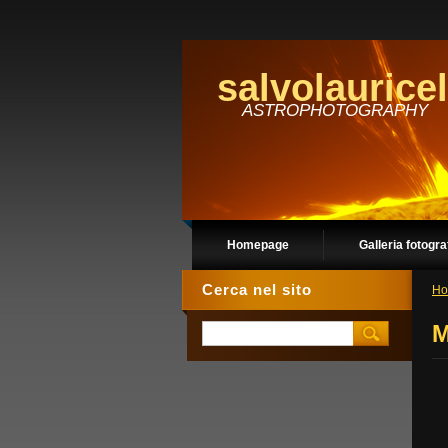
salvolauricel
ASTROPHOTOGRAPHY
Homepage
Galleria fotogra
Cerca nel sito
Ho
M