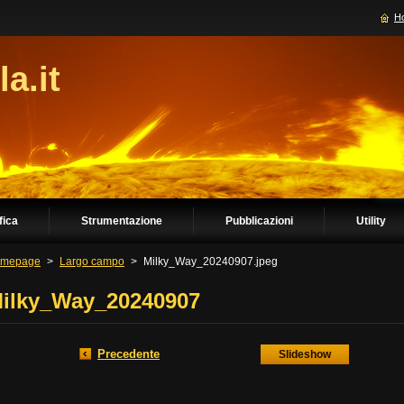
H
la.it
fica
Strumentazione
Pubblicazioni
Utility
mepage
>
Largo campo
>
Milky_Way_20240907.jpeg
ilky_Way_20240907
Precedente
Slideshow