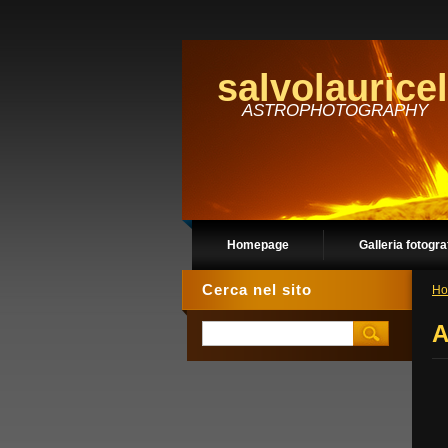
salvolauricel
ASTROPHOTOGRAPHY
Homepage
Galleria fotogra
Cerca nel sito
Ho
A