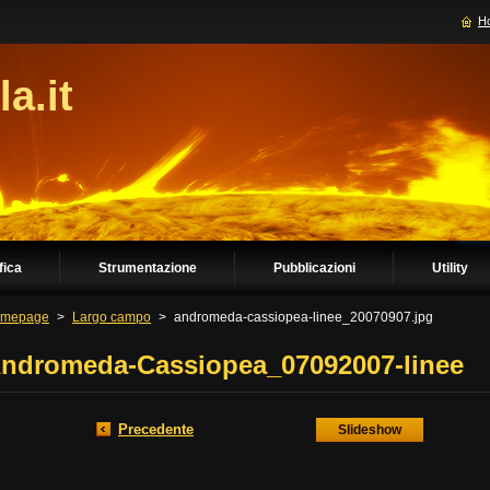
H
la.it
fica
Strumentazione
Pubblicazioni
Utility
mepage
>
Largo campo
>
andromeda-cassiopea-linee_20070907.jpg
ndromeda-Cassiopea_07092007-linee
Precedente
Slideshow