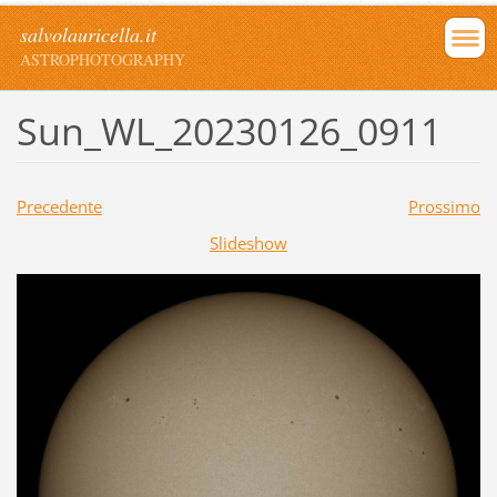
salvolauricella.it
ASTROPHOTOGRAPHY
Sun_WL_20230126_0911
Precedente
Prossimo
Slideshow