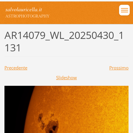
salvolauricella.it
ASTROPHOTOGRAPHY
AR14079_WL_20250430_1
131
Precedente
Prossimo
Slideshow