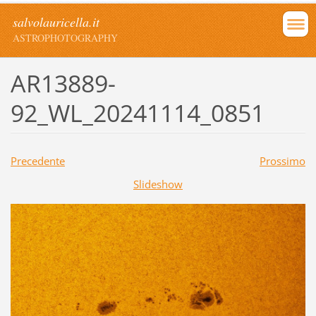
salvolauricella.it
ASTROPHOTOGRAPHY
AR13889-
92_WL_20241114_0851
Precedente
Prossimo
Slideshow