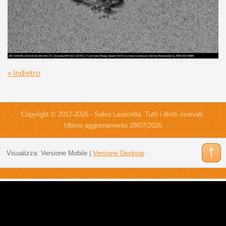
« Indietro
Copyright © 2012-2026 - Salvo Lauricella. Tutti i diritti riservati.
Ultimo aggiornamento 29/07/2026
Visualizza:
Versione Mobile
|
Versione Desktop