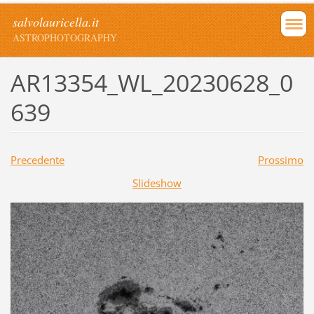
salvolauricella.it
ASTROPHOTOGRAPHY
AR13354_WL_20230628_0
639
Precedente
Prossimo
Slideshow