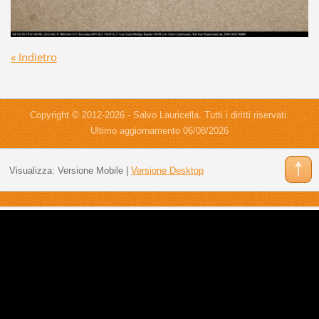
« Indietro
Copyright © 2012-2026 - Salvo Lauricella. Tutti i diritti riservati.
Ultimo aggiornamento 06/08/2026
Visualizza:
Versione Mobile
|
Versione Desktop