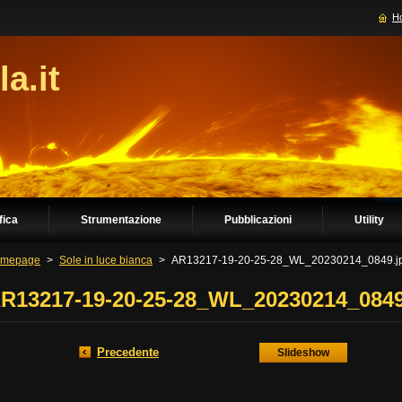
H
la.it
fica
Strumentazione
Pubblicazioni
Utility
mepage
>
Sole in luce bianca
>
AR13217-19-20-25-28_WL_20230214_0849.j
R13217-19-20-25-28_WL_20230214_084
Precedente
Slideshow