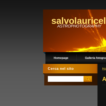
salvolauricel
ASTROPHOTOGRAPHY
Homepage
Galleria fotogra
Cerca nel sito
Ho
A