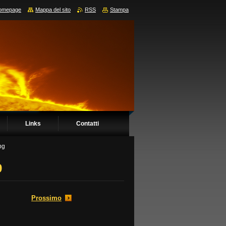
omepage
Mappa del sito
RSS
Stampa
Links
Contatti
pg
9
Prossimo