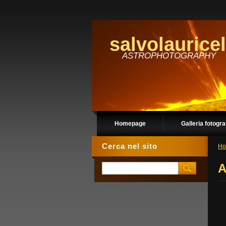
salvolauricel
ASTROPHOTOGRAPHY
Homepage
Galleria fotogra
Cerca nel sito
Ho
A