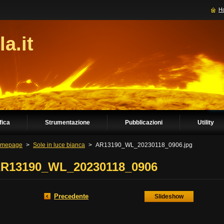
H
la.it
fica
Strumentazione
Pubblicazioni
Utility
mepage
>
Sole in luce bianca
>
AR13190_WL_20230118_0906.jpg
R13190_WL_20230118_0906
Precedente
Slideshow