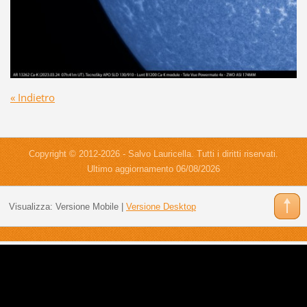
« Indietro
Copyright © 2012-2026 - Salvo Lauricella. Tutti i diritti riservati.
Ultimo aggiornamento 06/08/2026
Visualizza:
Versione Mobile
|
Versione Desktop