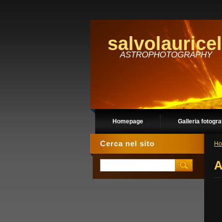
salvolauricel
ASTROPHOTOGRAPHY
Homepage
Galleria fotogra
Cerca nel sito
Ho
A