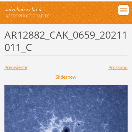
salvolauricella.it
ASTROPHOTOGRAPHY
AR12882_CAK_0659_20211
011_C
Precedente
Prossimo
Slideshow