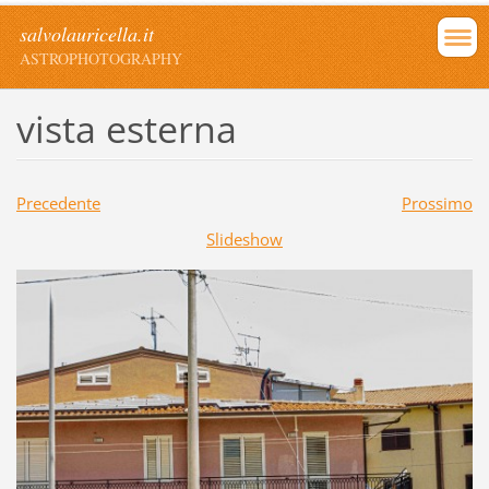
salvolauricella.it
ASTROPHOTOGRAPHY
vista esterna
Precedente
Prossimo
Slideshow