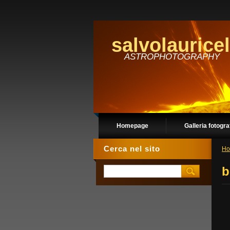
salvolauricel
ASTROPHOTOGRAPHY
Homepage
Galleria fotogra
Cerca nel sito
Ho
b